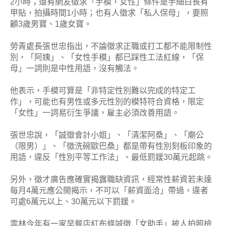
2小時；還有網友徵求「手模，女性」條件是手細白長有
甲貼，拍攝時間1小時；也有人徵求「私人保母」，要照
顧3歲男寶、1歲女寶。
勞青處長張世忠指出，不論徵求正職或打工都不能限制性
別，「阿姨」、「女性手模」都已踩性工法紅線，「保
母」一詞則是中性用語，沒有觸法。
他表示，手模可算是「非特定性別難以完成的特定工
作」，可能也有男性或多元性別的模特符合資格，限定
「女性」一詞易衍生爭議，雇主必須改善用語。
張世忠說，「誠徵會計小姐」、「清潔阿桑」、「廟公
（限男）」、「徵洗碗歐巴桑」都是帶有性別刻板印象的
用語，違反「性別平等工作法」、最低罰鍰30萬元起跳。
另外，徵才廣告應確實揭露職缺資訊，經常性薪資若未達
每月4萬元應公開揭示，不可以「薪資面洽」帶過，違者
可處6萬元以上、30萬元以下罰鍰。
雲林今年有一家早餐店紅布條誠徵「女助手」被人拍照檢