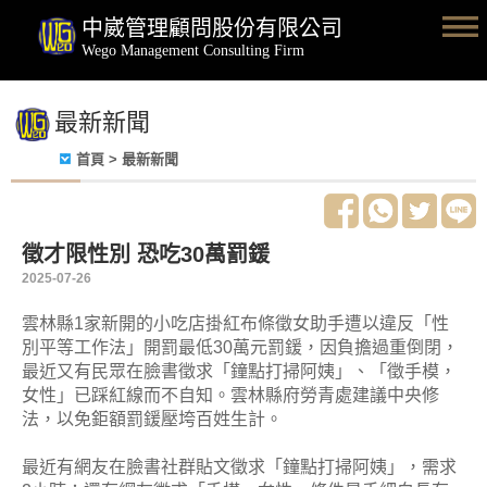
中崴管理顧問股份有限公司
Wego Management Consulting Firm
最新新聞
首頁
> 最新新聞
徵才限性別 恐吃30萬罰鍰
2025-07-26
雲林縣1家新開的小吃店掛紅布條徵女助手遭以違反「性
別平等工作法」開罰最低30萬元罰鍰，因負擔過重倒閉，
最近又有民眾在臉書徵求「鐘點打掃阿姨」、「徵手模，
女性」已踩紅線而不自知。雲林縣府勞青處建議中央修
法，以免鉅額罰鍰壓垮百姓生計。
最近有網友在臉書社群貼文徵求「鐘點打掃阿姨」，需求