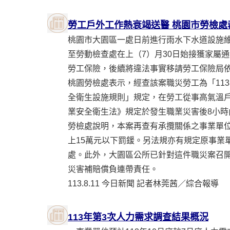
勞工戶外工作熱衰竭送醫 桃園市勞檢處
桃園市大園區一處日前進行雨水下水道設施
至勞動檢查處在上（7）月30日始接獲家屬
勞工保險，後續將違法事實移請勞工保險局
桃園勞檢處表示，經查該案職災勞工為「11
全衛生設施規則」規定，在勞工從事高氣溫
業安全衛生法》規定於發生職業災害後8小時
勞檢處說明，本案再查有承攬關係之事業單
上15萬元以下罰鍰。另法規亦有規定原事業
處。此外，大園區公所已針對這件職災案召
災害補賠償負連帶責任。
113.8.11 今日新聞 記者林莞茜／綜合報導
113年第3次人力需求調查結果概況