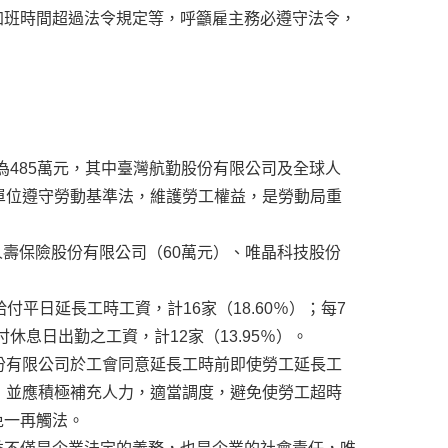
加班時間超過法令規定等，呼籲雇主務必遵守法令，
為485萬元，其中臺灣航勤股份有限公司及全球人
單位遵守勞動基準法，維護勞工權益，是勞動局重
人壽保險股份有限公司（60萬元）、唯晶科技股份
付平日延長工時工資，計16家（18.60％）；每7
付休息日出勤之工資，計12家（13.95％）。
份有限公司於工會同意延長工時前即使勞工延長工
，並應積極補充人力，適當調度，避免使勞工超時
免一再觸法。