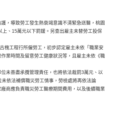
防護，導致勞工發生熱衰竭意識不清緊急送醫，桃園
以上、15萬元以下罰鍰。另查出雇主未替勞工投保
人古槐工程行所僱勞工，初步認定雇主未依「職業安
整作業時間及留意勞工健康狀況等，且雇主未依《職
位未善盡承攬管理責任，也將依法裁罰3萬元、以
位未依法補償職災勞工情事，勞檢處將再依法論
求廠商應負責職災勞工醫療期間費用，以及後續職業