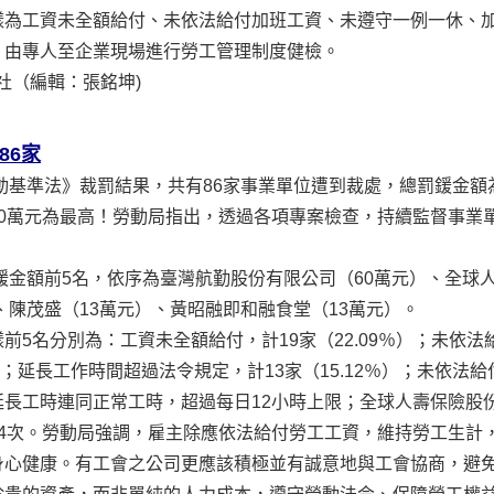
樣為工資未全額給付、未依法給付加班工資、未遵守一例一休、
，由專人至企業現場進行勞工管理制度健檢。
中央通訊社（編輯：張銘坤)
86家
勞動基準法》裁罰結果，共有86家事業單位遭到裁處，總罰鍰金額
0萬元為最高！勞動局指出，透過各項專案檢查，持續監督事業
罰鍰金額前5名，依序為臺灣航勤股份有限公司（60萬元）、全球
、陳茂盛（13萬元）、黃昭融即和融食堂（13萬元）。
5名分別為：工資未全額給付，計19家（22.09％）；未依法給
％）；延長工作時間超過法令規定，計13家（15.12％）；未依法給
長工時連同正常工時，超過每日12小時上限；全球人壽保險股
4次。勞動局強調，雇主除應依法給付勞工工資，維持勞工生計
身心健康。有工會之公司更應該積極並有誠意地與工會協商，避