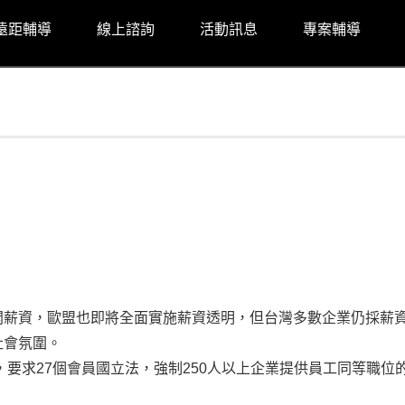
遠距輔導
線上諮詢
活動訊息
專案輔導
開薪資，歐盟也即將全面實施薪資透明，但台灣多數企業仍採薪
社會氛圍。
》，要求27個會員國立法，強制250人以上企業提供員工同等職