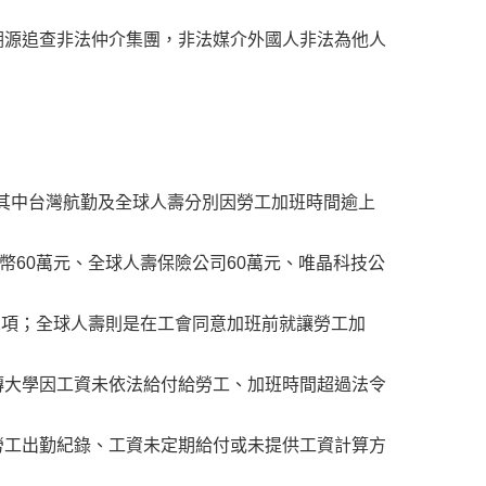
溯源追查非法仲介集團，非法媒介外國人非法為他人
，其中台灣航勤及全球人壽分別因勞工加班時間逾上
幣60萬元、全球人壽保險公司60萬元、唯晶科技公
2項；全球人壽則是在工會同意加班前就讓勞工加
傳大學因工資未依法給付給勞工、加班時間超過法令
勞工出勤紀錄、工資未定期給付或未提供工資計算方