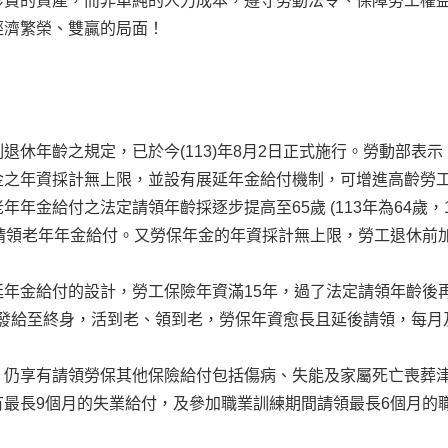
珍貴的資產，而非單純的人力成本，遵守勞動法令、保障勞工權
經濟繁榮、雙贏的局面！
休年齡之規定，已於今(113)年8月2日正式施行。勞動部表
金之年資採計無上限，並設有展延年金給付機制，可增進高齡勞
年金給付之法定請領年齡採逐步提高至65歲 (113年為64歲，
請領老年年金給付。又勞保年金的年資採計無上限，勞工退休前
年金給付的設計，勞工保險年資滿15年，過了法定請領年齡後
額發給至終身，活到老、領到老，勞保年資愈長且延後請領，每
仍享有請領勞保其他保險給付包括傷病、失能及家屬死亡喪葬津
最長9個月的失業給付，及參加職業訓練期間請領最長6個月的