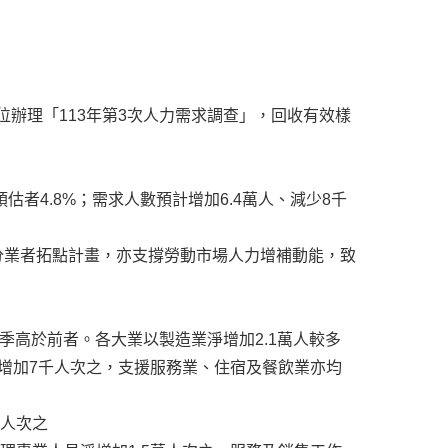
單位辦理「113年第3次人力需求調查」，回收有效樣
預估者4.8%；需求人數預計增加6.4萬人、減少8千
分業者拓點計畫，亦支撐勞動市場人力增補動能，致
8季高於前者。各大業以製造業淨增加2.1萬人較多
增加7千人次之，支援服務業、住宿及餐飲業亦均
萬人次之