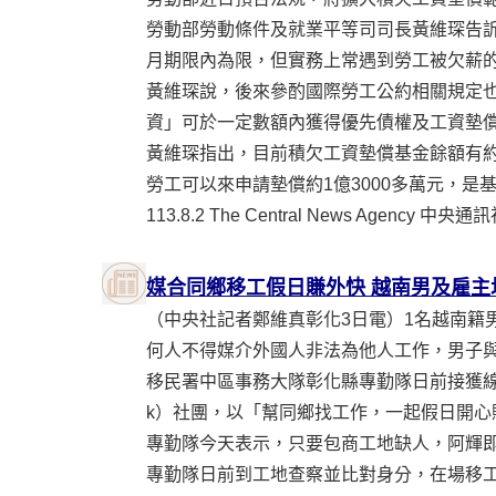
勞動部勞動條件及就業平等司司長黃維琛告
月期限內為限，但實務上常遇到勞工被欠薪
黃維琛說，後來參酌國際勞工公約相關規定也
資」可於一定數額內獲得優先債權及工資墊
黃維琛指出，目前積欠工資墊償基金餘額有約新
勞工可以來申請墊償約1億3000多萬元，是
113.8.2 The Central News Agency
媒合同鄉移工假日賺外快 越南男及雇主
（中央社記者鄭維真彰化3日電）1名越南籍
何人不得媒介外國人非法為他人工作，男子
移民署中區事務大隊彰化縣專勤隊日前接獲線
k）社團，以「幫同鄉找工作，一起假日開
專勤隊今天表示，只要包商工地缺人，阿輝
專勤隊日前到工地查察並比對身分，在場移