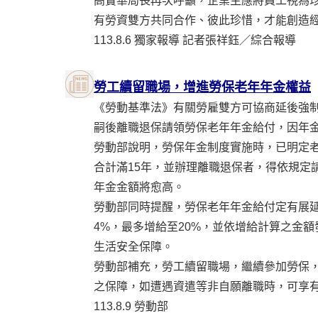
高寶華局長再次呼籲，企業主應將員工視為
有勞資雙方共同合作、彼此珍惜，才能創造
113.8.6 獨家報導 記者張祥鈺／綜合報導
勞工續留職場，增進勞保老年年金權益
《勞動基準法》有關勞雇雙方可協商延後強制退
嗣後離職退保請領勞保老年年金給付，因年
勞動部說明，勞保年金制度實施時，已明定老年
合計滿15年，並辦理離職退保者，得依規定
年金金額將愈高。
勞動部同時提醒，勞保老年年金給付定有展延
4%，最多增給至20%，並依增給計算之金
生活安全保障。
勞動部補充，勞工續留職場，繼續參加勞保，
之保障，如遭遇資遣等非自願離職時，可享有
113.8.9 勞動部