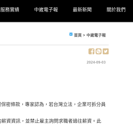
服務實績
中崴電子報
最新新聞
關於我們
首頁
> 中崴電子報
2024-09-03
資保密條款，專家認為，若台灣立法，企業可拆分員
位的薪資資訊，並禁止雇主詢問求職者過往薪資。此