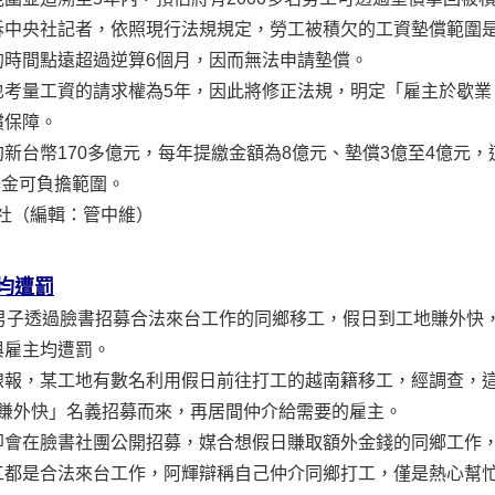
訴中央社記者，依照現行法規規定，勞工被積欠的工資墊償範圍是
的時間點遠超過逆算6個月，因而無法申請墊償。
考量工資的請求權為5年，因此將修正法規，明定「雇主於歇業
償保障。
台幣170多億元，每年提繳金額為8億元、墊償3億至4億元，這
基金可負擔範圍。
 中央通訊社（編輯：管中維）
均遭罰
男子透過臉書招募合法來台工作的同鄉移工，假日到工地賺外快
與雇主均遭罰。
報，某工地有數名利用假日前往打工的越南籍移工，經調查，這些
心賺外快」名義招募而來，再居間仲介給需要的雇主。
即會在臉書社團公開招募，媒合想假日賺取額外金錢的同鄉工作
工都是合法來台工作，阿輝辯稱自己仲介同鄉打工，僅是熱心幫