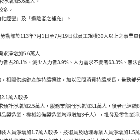
求淨增加5.6萬人。
較多。
角化經營」及「退離者之補充」。
勞動部於113年7月1日至7月19日就員工規模30人以上之事業
需求淨增加5.6萬人
者占28.1%、減少人力者3.9%、人力需求不變者63.3%、無法
勁，相關供應鏈產能持續擴建，加以民間消費持續成長，帶動部
.1萬人較多
求預計淨增加2.5萬人，服務業部門淨增加3.1萬人，後者已連續
品製造業、機械設備製造業均淨增加3千人），批發及零售業淨
人員淨增加1.7萬人較多、技術員及助理專業人員淨增加1.5