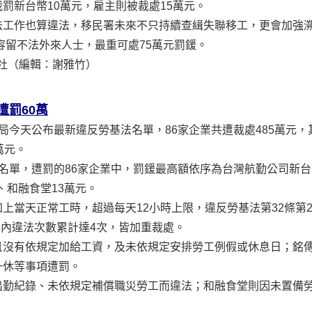
罰新台幣10萬元，雇主則被裁處15萬元。
法工作也算違法，移民署未來不只持續查緝失聯移工，更會加強
容留不法外來人士，最重可處75萬元罰鍰。
 中央通訊社（編輯：謝雅竹）
遭罰60萬
局今天公布最新違反勞基法名單，86家企業共遭裁處485萬元
萬元。
名單，遭罰的86家企業中，罰鍰最高額依序為台灣航勤公司新台
、和融食堂13萬元。
上當天正常工時，超過每天12小時上限，違反勞基法第32條第
年內違法次數累計達4次，皆加重裁處。
且沒有依規定加給工資，及未依規定安排勞工例假或休息日；銘
一休等事項遭罰。
出勤紀錄、未依規定補償職災勞工而違法；和融食堂則因未置備