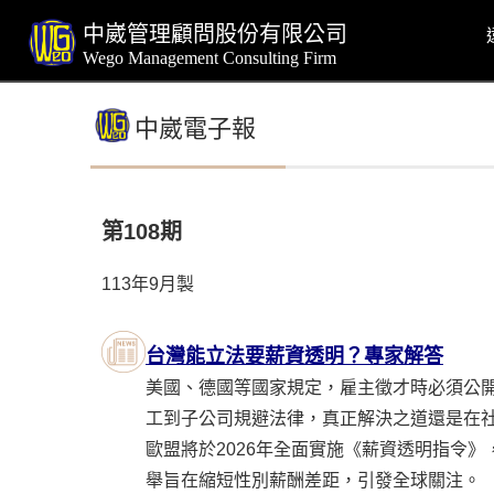
中崴管理顧問股份有限公司
Wego Management Consulting Firm
中崴電子報
第108期
113年9月製
台灣能立法要薪資透明？專家解答
美國、德國等國家規定，雇主徵才時必須公
工到子公司規避法律，真正解決之道還是在
歐盟將於2026年全面實施《薪資透明指令
舉旨在縮短性別薪酬差距，引發全球關注。