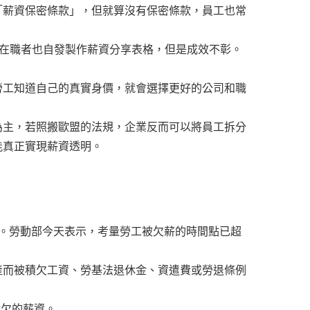
「薪資保密條款」，但就算沒有保密條款，員工也常
，在職者也自發製作薪資分享表格，但是成效不彰。
勞工知道自己的真實身價，就會選擇更好的公司和職
為主，若照搬歐盟的法規，企業反而可以將員工拆分
能真正實現薪資透明。
。勞動部今天表示，考量勞工被欠薪的時間點已超
產而被積欠工資、勞基法退休金、資遣費或勞退條例
積欠的薪資。