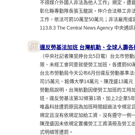
不得媒介外國人非法為他人工作」規定，遭裁
彰化縣專勤隊長張玉龍說，仲介合法移工非
工作，依法可罰10萬至50萬元；非法雇用或
113.8.3 The Central News Agency
違反勞基法加班 台灣航勤、全球人壽各
（中央社記者陳昱婷台北5日電）台北市勞動
限、未經工會同意就使勞工加班，各遭罰60
台北市勞動局今天公布6月份違反勞動基準法
司15萬元、銘傳大學14萬元、陳茂盛13萬元
勞動局說明，台灣航勤因使勞工加班的工時加
班，違反勞基法第32條第1項，加上2企業5
唯晶科技遭罰原因為加班時間超過法令規定
規定且沒有依規定加給工資、沒有遵守一例
陳茂盛因未依規定置備勞工工資清冊及勞工
式明細等遭罰。