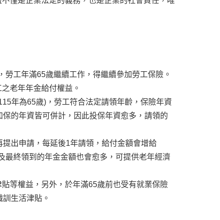
益不僅是企業法定的義務，也是企業的社會責任，唯
示，勞工年滿65歲繼續工作，得繼續參加勞工保險。
工之老年年金給付權益。
115年為65歲)，勞工符合法定請領年齡，保險年資
加保的年資皆可併計，因此投保年資愈多，請領的
再提出申請，每延後1年請領，給付金額會增給
月及最終領到的年金金額也會愈多，可提供老年經濟
貼等權益，另外，於年滿65歲前也受有就業保險
職訓生活津貼。