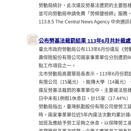
勞動局統計，此次違反勞基法遭罰的主要態
並可向勞動局申請免費「勞條健檢師」服務
113.8.5 The Central News Agency 
公布勞基法裁罰結果 113年6月共計裁處
臺北市政府勞動局公布113年6月份違反《
壽保險股份有限公司兩家事業單位分別遭罰6
點工作項目之一。
北市勞動局高寶華局長表示，113年6月份
有限公司（15萬元）、銘傳大學（14萬元）
違反勞基法裁罰的事業單位中，主要違法態樣前
日中未有1例假1休息日，計15家（17.44
勞動局指出，臺灣航勤股份有限公司使勞工延
時。兩家事業單位近5年內違法次數均累計達
加班及應給予勞工足夠之休息，以保障勞工