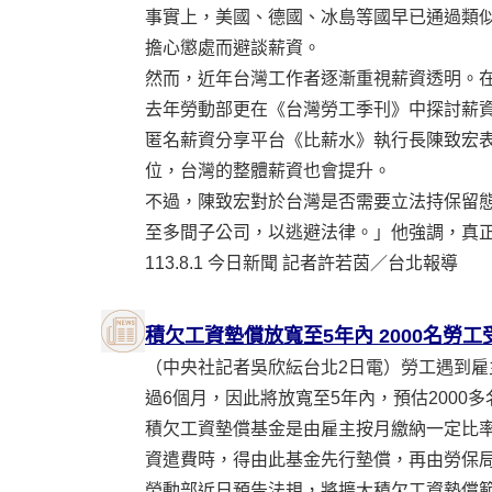
事實上，美國、德國、冰島等國早已通過類
擔心懲處而避談薪資。
然而，近年台灣工作者逐漸重視薪資透明。在
去年勞動部更在《台灣勞工季刊》中探討薪
匿名薪資分享平台《比薪水》執行長陳致宏
位，台灣的整體薪資也會提升。
不過，陳致宏對於台灣是否需要立法持保留
至多間子公司，以逃避法律。」他強調，真
113.8.1 今日新聞 記者許若茵／台北報導
積欠工資墊償放寬至5年內 2000名勞工
（中央社記者吳欣紜台北2日電）勞工遇到
過6個月，因此將放寬至5年內，預估2000
積欠工資墊償基金是由雇主按月繳納一定比
資遣費時，得由此基金先行墊償，再由勞保
勞動部近日預告法規，將擴大積欠工資墊償範