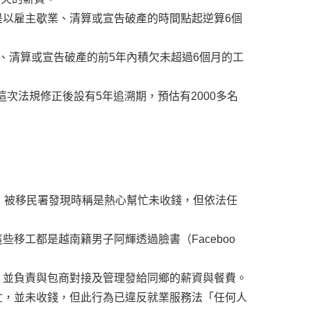
以雇主歇業、清算或宣告破產的時間點起逆算6個
、清算或宣告破產的前5年內積欠未超過6個月的工
次法規修正後設有5年追溯期，預估有2000多名
，被移民署發現時稱是熱心幫忙未收錢，但依法任
移工都是越南籍男子阿輝透過臉書（Faceboo
，並負責與包商對接及管理發給同鄉的薪資與餐費。
忙，並未收錢，但此行為已違反就業服務法「任何人