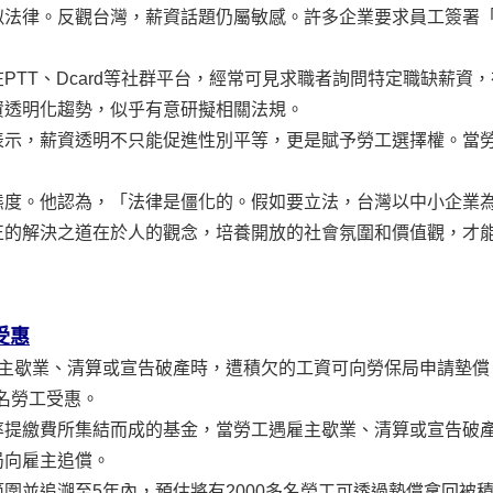
似法律。反觀台灣，薪資話題仍屬敏感。許多企業要求員工簽署
PTT、Dcard等社群平台，經常可見求職者詢問特定職缺薪資
資透明化趨勢，似乎有意研擬相關法規。
表示，薪資透明不只能促進性別平等，更是賦予勞工選擇權。當
態度。他認為，「法律是僵化的。假如要立法，台灣以中小企業
正的解決之道在於人的觀念，培養開放的社會氛圍和價值觀，才
受惠
雇主歇業、清算或宣告破產時，遭積欠的工資可向勞保局申請墊償
多名勞工受惠。
率提繳費所集結而成的基金，當勞工遇雇主歇業、清算或宣告破
局向雇主追償。
圍並追溯至5年內，預估將有2000多名勞工可透過墊償拿回被